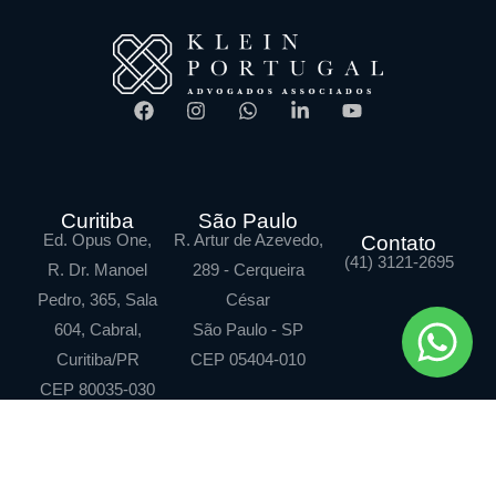
Curitiba
São Paulo
Ed. Opus One,
R. Artur de Azevedo,
Contato
(41) 3121-2695
R. Dr. Manoel
289 - Cerqueira
Pedro, 365, Sala
César
604, Cabral,
São Paulo - SP
Curitiba/PR
CEP 05404-010
CEP 80035-030