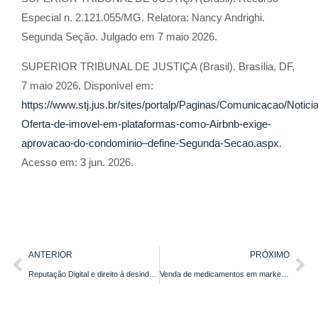
Especial n. 2.121.055/MG. Relatora: Nancy Andrighi.
Segunda Seção. Julgado em 7 maio 2026.
SUPERIOR TRIBUNAL DE JUSTIÇA (Brasil). Brasília, DF,
7 maio 2026. Disponível em:
https://www.stj.jus.br/sites/portalp/Paginas/Comunicacao/Notic
Oferta-de-imovel-em-plataformas-como-Airbnb-exige-
aprovacao-do-condominio–define-Segunda-Secao.aspx
.
Acesso em: 3 jun. 2026.
ANTERIOR
PRÓXIMO
Reputação Digital e direito à desindexação após absolvições criminais
Venda de medicamentos em marketplaces: o que muda e o que ainda vai mudar