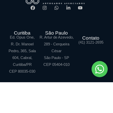
Curitiba
São Paulo
Ed. Opus One,
R. Artur de Azevedo,
Contato
(41) 3121-2695
R. Dr. Manoel
289 - Cerqueira
Pedro, 365, Sala
César
604, Cabral,
São Paulo - SP
Curitiba/PR
CEP 05404-010
CEP 80035-030
Klein Portugal
Contratos e litígios
empresariais
Atuação