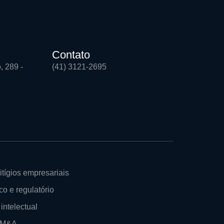
Contato
, 289 -
(41) 3121-2695
itígios empresariais
co e regulatório
intelectual
e M&A