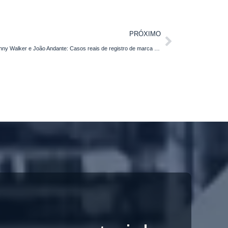
PRÓXIMO
Sodiê Doces, Mac Donuts e a briga entre Johnny Walker e João Andante: Casos reais de registro de marca que todo empresário precisa conhecer