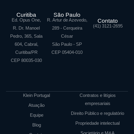
Curitiba
São Paulo
Ed. Opus One,
R. Artur de Azevedo,
Contato
(41) 3121-2695
R. Dr. Manoel
289 - Cerqueira
Pedro, 365, Sala
César
604, Cabral,
São Paulo - SP
Curitiba/PR
CEP 05404-010
CEP 80035-030
Klein Portugal
Contratos e litígios
empresariais
Atuação
Direito Público e regulatório
Equipe
Propriedade intelectual
Blog
Societário e M&A