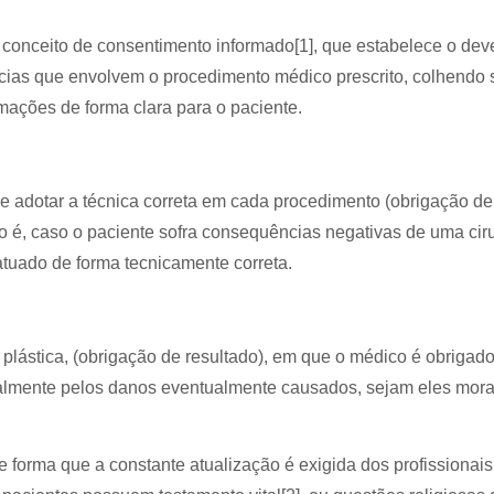
conceito de consentimento informado[1], que estabelece o dev
ncias que envolvem o procedimento médico prescrito, colhendo 
mações de forma clara para o paciente.
de adotar a técnica correta em cada procedimento (obrigação de
to é, caso o paciente sofra consequências negativas de uma ciru
atuado de forma tecnicamente correta.
plástica, (obrigação de resultado), em que o médico é obrigado 
ialmente pelos danos eventualmente causados, sejam eles mora
 forma que a constante atualização é exigida dos profissionais