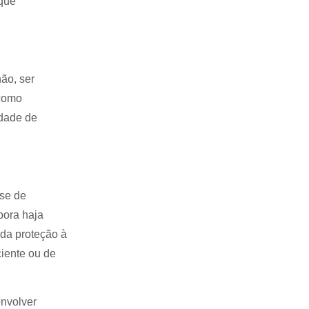
 que
não, ser
 como
idade de
-se de
bora haja
 da proteção à
ciente ou de
nvolver