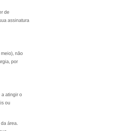
er de
sua assinatura
 meio), não
rgia, por
a atingir o
is ou
 da área.