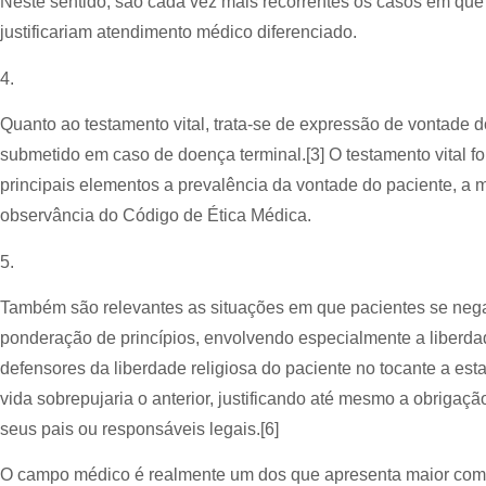
Neste sentido, são cada vez mais recorrentes os casos em que 
justificariam atendimento médico diferenciado.
4.
Quanto ao testamento vital, trata-se de expressão de vontade d
submetido em caso de doença terminal.[3] O testamento vital 
principais elementos a prevalência da vontade do paciente, a m
observância do Código de Ética Médica.
5.
Também são relevantes as situações em que pacientes se negam
ponderação de princípios, envolvendo especialmente a liberda
defensores da liberdade religiosa do paciente no tocante a esta
vida sobrepujaria o anterior, justificando até mesmo a obrigaç
seus pais ou responsáveis legais.[6]
O campo médico é realmente um dos que apresenta maior comp