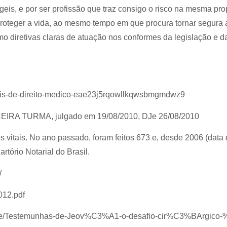
eis, e por ser profissão que traz consigo o risco na mesma pr
e proteger a vida, ao mesmo tempo em que procura tornar segura
mo diretivas claras de atuação nos conformes da legislação e d
ciais-de-direito-medico-eae23j5rqowllkqwsbmgmdwz9
EIRA TURMA, julgado em 19/08/2010, DJe 26/08/2010
os vitais. No ano passado, foram feitos 673 e, desde 2006 (data 
rtório Notarial do Brasil.
/
012.pdf
sangue/Testemunhas-de-Jeov%C3%A1-o-desafio-cir%C3%BArgico