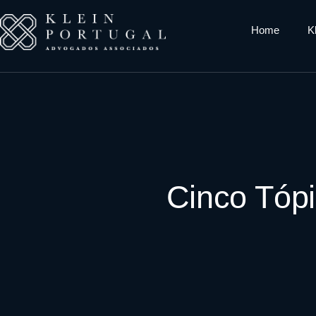
Home
K
Cinco Tópi