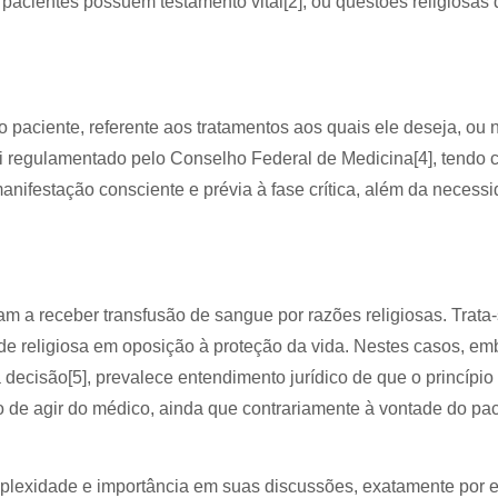
pacientes possuem testamento vital[2], ou questões religiosas
o paciente, referente aos tratamentos aos quais ele deseja, ou 
foi regulamentado pelo Conselho Federal de Medicina[4], tendo
anifestação consciente e prévia à fase crítica, além da necess
 a receber transfusão de sangue por razões religiosas. Trata
de religiosa em oposição à proteção da vida. Nestes casos, em
 decisão[5], prevalece entendimento jurídico de que o princípio
ão de agir do médico, ainda que contrariamente à vontade do pa
lexidade e importância em suas discussões, exatamente por e