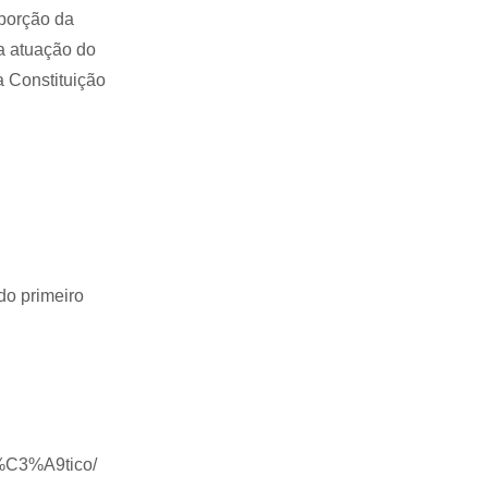
oporção da
 a atuação do
a Constituição
do primeiro
-%C3%A9tico/