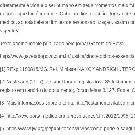
diretamente a vida e o ser humano em seus momentos mais frág
nobreza que lhe é inerente. Cabe ao direito a difícil função d
médico, ao estabelecer limites de responsabilização, assim co
vigentes.
Texto originalmente publicado pelo jornal Gazeta do Povo:
http://www.gazetadopovo.com.br/justica/cinco-topicos-essen
[1] REsp 1180815/MG, Rel. Ministra NANCY ANDRIGHI, TERC
[2] Neste ano (2017), até abril foram registrados 185 testament
registro em cartório do documento), foram feitos 3.127. Fonte: Ca
[3] Mais informações sobre o tema: http://testamentovital.com.br
[4] http://www.portalmedico.org.br/resolucoes/cfm/2012/1995_2
[5] https://www.jw.org/pt/publicacoes/livros/como-pode-o-