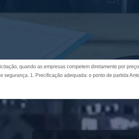
icitação, quando as empresas competem diretamente por preço
e segurança. 1. Precificação adequada: o ponto de partida Antes