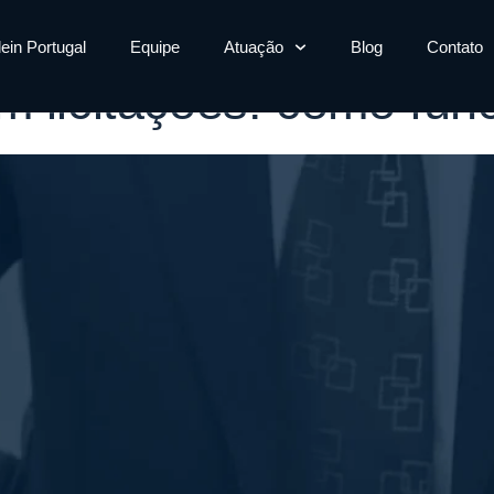
cação licitação
lein Portugal
Equipe
Atuação
Blog
Contato
 licitações: como func