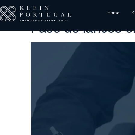
Tag:
precifi
Home
K
Fase de lances em