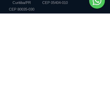
Curitiba/PR
CEP 05404-010
CEP 80035-030
Klein Portugal
Contratos e litígios
empresariais
Atuação
Direito Público e regulatório
Equipe
Propriedade intelectual
Blog
Societário e M&A
Contato
Tributário
TODOS OS DIREITOS RESERVADOS KLEIN PORTUGAL
Políticas de Privacidade