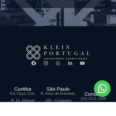
Curitiba
São Paulo
Ed. Opus One,
R. Artur de Azevedo,
Contato
(41) 3121-2695
R. Dr. Manoel
289 - Cerqueira
Pedro, 365, Sala
César
604, Cabral,
São Paulo - SP