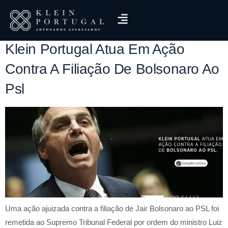
Tag:
TSE
Klein Portugal Atua Em Ação
Contra A Filiação De Bolsonaro Ao
Psl
Uma ação ajuizada contra a filiação de Jair Bolsonaro ao PSL foi
remetida ao Supremo Tribunal Federal por ordem do ministro Luiz