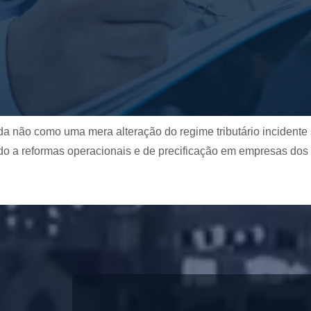
da não como uma mera alteração do regime tributário incidente
 a reformas operacionais e de precificação em empresas dos m