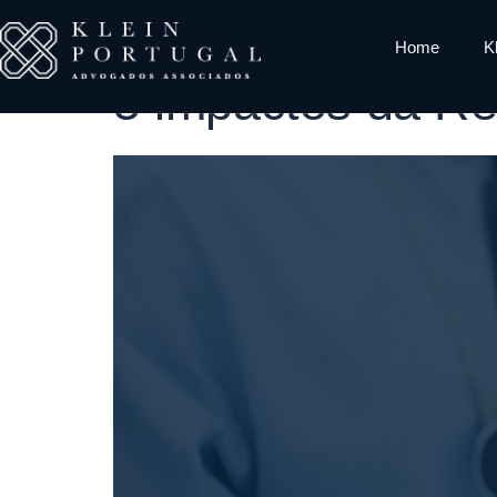
Tag:
Simple
Home
K
5 impactos da Re