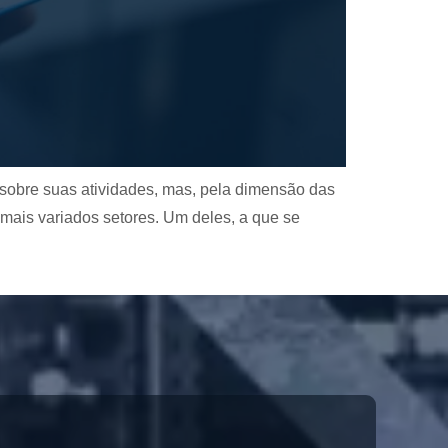
 sobre suas atividades, mas, pela dimensão das
ais variados setores. Um deles, a que se