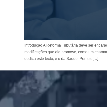
Introdução A Reforma Tributária deve ser encara
modificações que ela promove, como um chamado
dedica este texto, é o da Saúde. Pontos […]