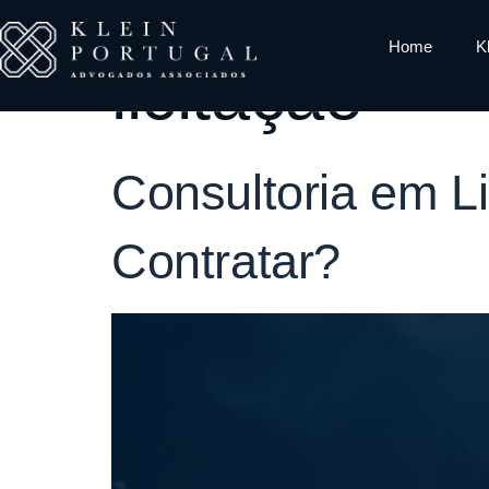
Tag:
quando 
Home
K
licitação
Consultoria em L
Contratar?