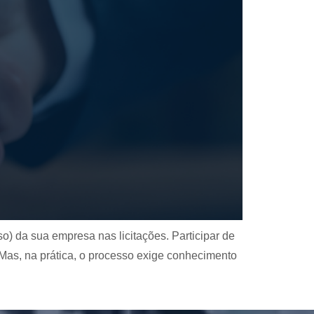
o) da sua empresa nas licitações. Participar de
. Mas, na prática, o processo exige conhecimento