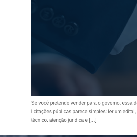
Se você pretende vender para o governo, essa de
licitações públicas parece simples: ler um edita
técnico, atenção jurídica e […]