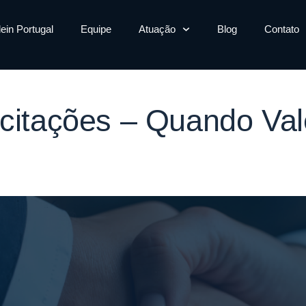
contratar consu
lein Portugal
Equipe
Atuação
Blog
Contato
icitações – Quando Va