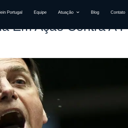
ência
lein Portugal
Equipe
Atuação
Blog
Contato
tua Em Ação Contra A F