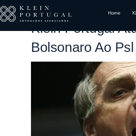
Tag:
Presid
Home
K
Klein Portugal A
Bolsonaro Ao Psl