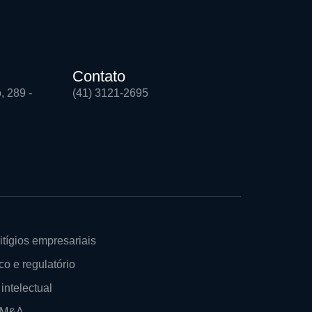
Contato
, 289 -
(41) 3121-2695
itígios empresariais
co e regulatório
intelectual
e M&A