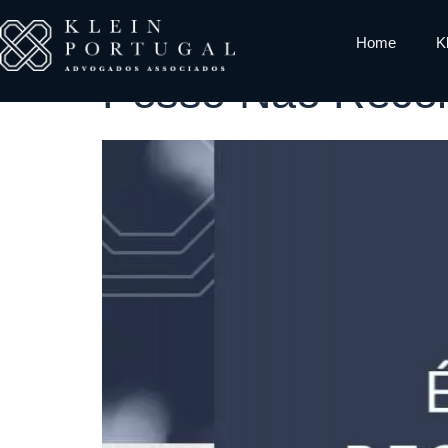
Tag:
Pande
Home
K
Posso Não Recol