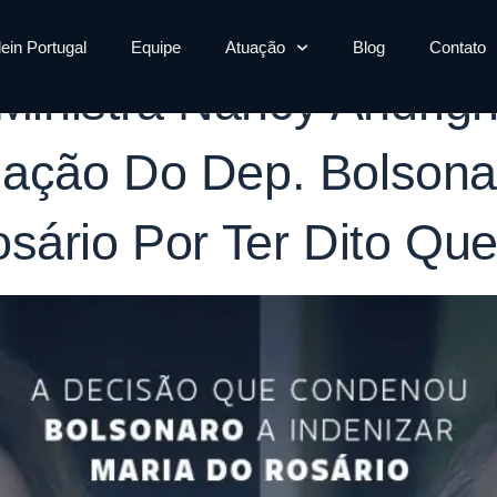
rece Ser Estup
lein Portugal
Equipe
Atuação
Blog
Contato
 Ministra Nancy Andrig
ação Do Dep. Bolsonar
sário Por Ter Dito Qu