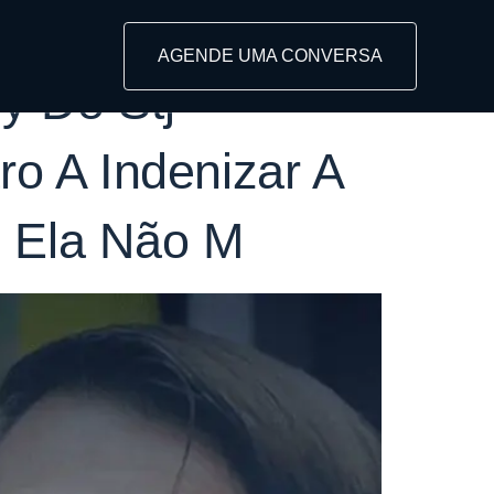
rada
AGENDE UMA CONVERSA
hy Do Stj
o A Indenizar A
e Ela Não M