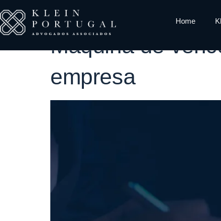
Tag:
máquina
Home
K
Máquina de vence
empresa