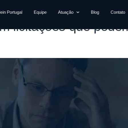
erros em licitaçõ
lein Portugal
Equipe
Atuação
Blog
Contato
em licitações que pode