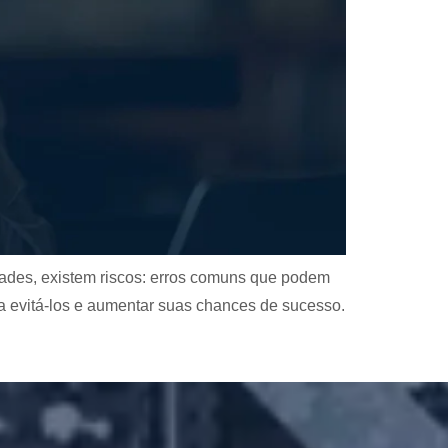
idades, existem riscos: erros comuns que podem
a evitá-los e aumentar suas chances de sucesso.