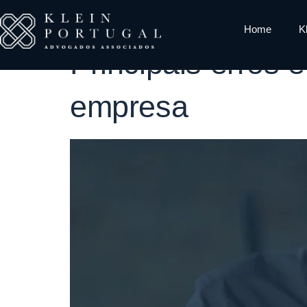
Tag:
evitar 
Home
K
Principais erros 
empresa