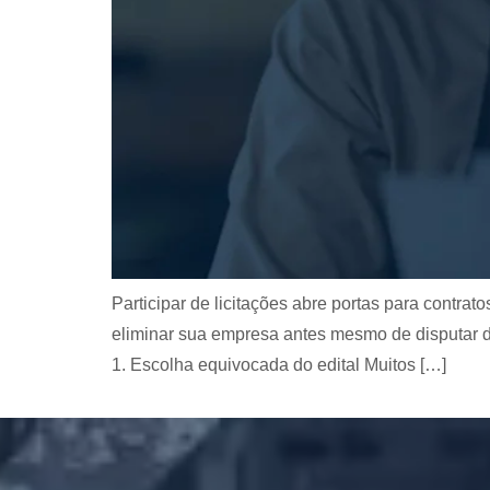
Participar de licitações abre portas para contra
eliminar sua empresa antes mesmo de disputar d
1. Escolha equivocada do edital Muitos […]