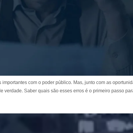
tos importantes com o poder público. Mas, junto com as oportun
e verdade. Saber quais são esses erros é o primeiro passo par