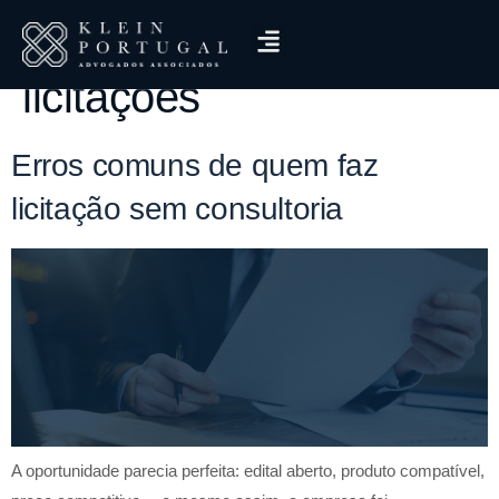
Tag:
erros comuns em
licitações
Erros comuns de quem faz
licitação sem consultoria
A oportunidade parecia perfeita: edital aberto, produto compatível,