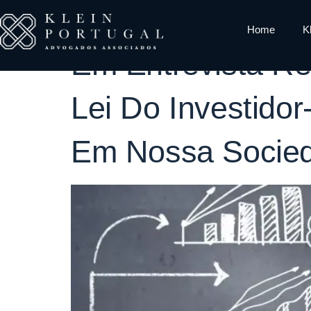
Tag:
Entrevi
Home
K
Em Entrevista Re
Lei Do Investido
Em Nossa Socie