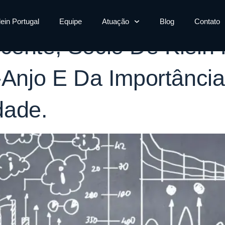
sta
lein Portugal
Equipe
Atuação
Blog
Contato
cente, Sócio De Klein 
r-Anjo E Da Importânci
dade.