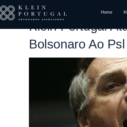
Tag:
Eleiçõ
Home
K
Klein Portugal A
Bolsonaro Ao Psl