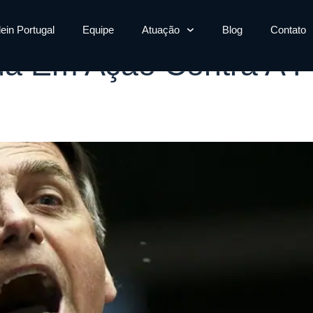
es
lein Portugal
Equipe
Atuação
Blog
Contato
tua Em Ação Contra A F