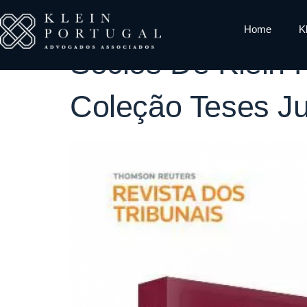
Tag:
Editora
Home
K
Sócios De Klein 
Coleção Teses Ju