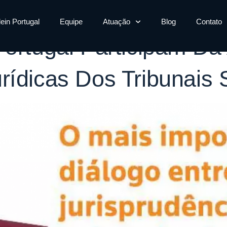
 Revista Dos Tr
lein Portugal
Equipe
Atuação
Blog
Contato
Portugal Participam Da
rídicas Dos Tribunais 