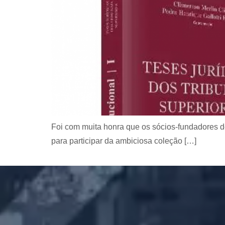
Foi com muita honra que os sócios-fundadores de
para participar da ambiciosa coleção […]