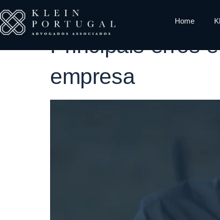
Tag:
edital l
Home
K
Principais erros 
empresa