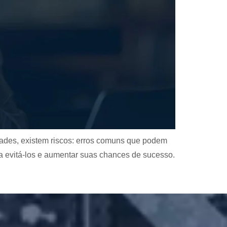
idades, existem riscos: erros comuns que podem
a evitá-los e aumentar suas chances de sucesso.