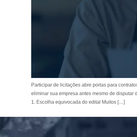
Participar de licitações abre portas para contra
eliminar sua empresa antes mesmo de disputar d
1. Escolha equivocada do edital Muitos […]