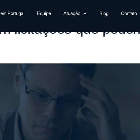
icitação erros
lein Portugal
Equipe
Atuação
Blog
Contato
em licitações que pode