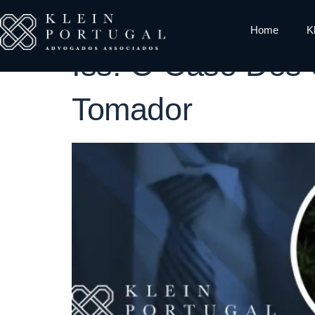
Tag:
Conjur
Home
K
Iss: O Caso Dos
Tomador