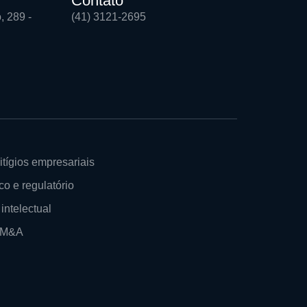
Contato
, 289 -
(41) 3121-2695
itígios empresariais
co e regulatório
intelectual
e M&A