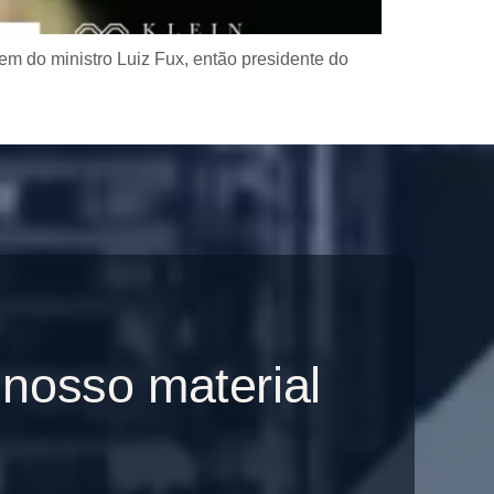
em do ministro Luiz Fux, então presidente do
 nosso material