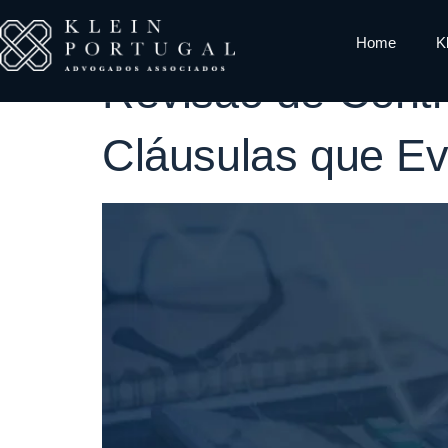
Tag:
cláusul
Home
K
Revisão de Contr
Cláusulas que Ev