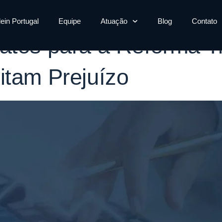
as contratos tri
lein Portugal
Equipe
Atuação
Blog
Contato
atos para a Reforma Tr
itam Prejuízo