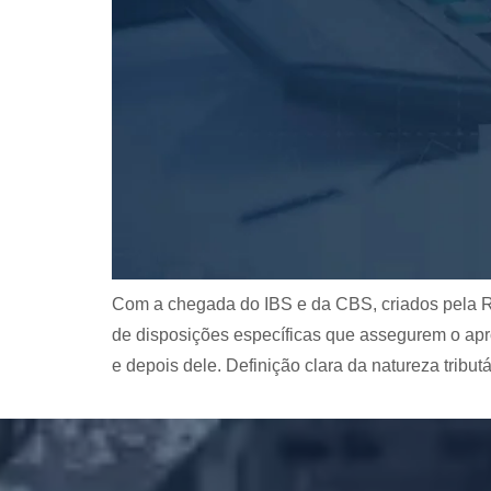
Com a chegada do IBS e da CBS, criados pela Ref
de disposições específicas que assegurem o apro
e depois dele. Definição clara da natureza tributá