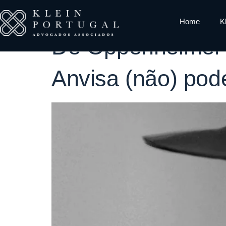
Tag:
anvisa
Home
K
De Oppenheimer a
Anvisa (não) pode