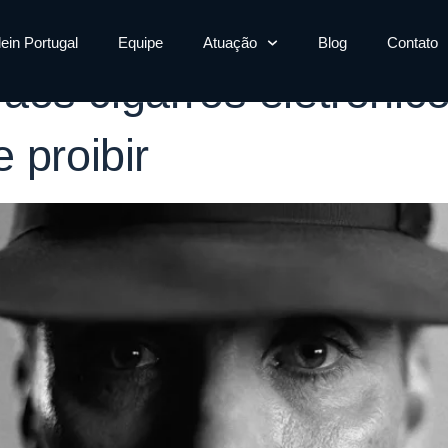
lein Portugal
Equipe
Atuação
Blog
Contato
os cigarros eletrônic
 proibir