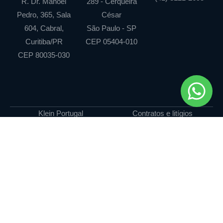
R. Dr. Manoel
289 - Cerqueira
Pedro, 365, Sala
César
604, Cabral,
São Paulo - SP
Curitiba/PR
CEP 05404-010
CEP 80035-030
Klein Portugal
Contratos e litígios
empresariais
Atuação
Direito Público e regulatório
Equipe
Propriedade intelectual
Blog
Societário e M&A
Contato
Tributário