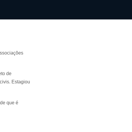
associações
eto de
ivis. Estagiou
nde que é