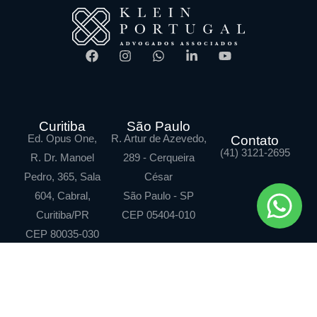
Curitiba
São Paulo
Ed. Opus One,
R. Artur de Azevedo,
Contato
(41) 3121-2695
R. Dr. Manoel
289 - Cerqueira
Pedro, 365, Sala
César
604, Cabral,
São Paulo - SP
Curitiba/PR
CEP 05404-010
CEP 80035-030
Klein Portugal
Contratos e litígios