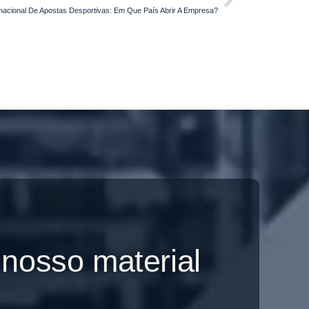
nacional De Apostas Desportivas: Em Que País Abrir A Empresa?
 nosso material