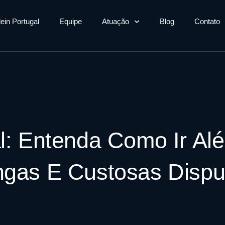
lein Portugal
Equipe
Atuação
Blog
Contato
al: Entenda Como Ir Al
ngas E Custosas Disput