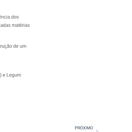
ência dos
nadas matérias
strução de um
R) e Legum
PRÓXIMO