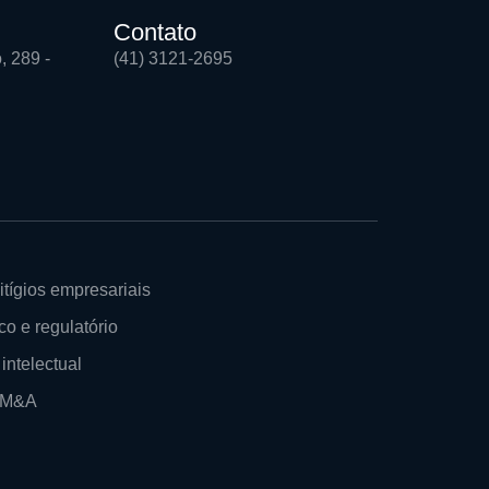
Contato
, 289 -
(41) 3121-2695
itígios empresariais
co e regulatório
intelectual
e M&A