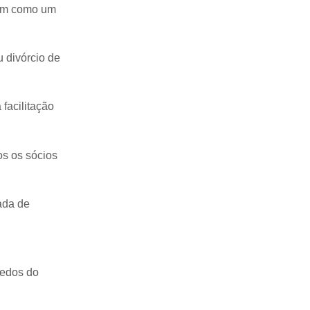
bem como um
 divórcio de
facilitação
s os sócios
ada de
redos do