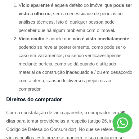
V
ício aparente
é aquele defeito do imóvel que
pode ser
visto a olho nu
, sem a necessidade de perícias ou
análises técnicas. Isto é, qualquer pessoa pode
perceber que há algum problema com o imóvel.
Vício oculto
é aquele que
não é visto imediatamente
,
podendo se revelar posteriormente, como pode ser o
caso em vazamentos, ou sendo verificável apenas
mediante perícia, como se dá quando é utilizado
material de construção inadequado e / ou em desacordo
com a oferta, causando diversos prejuízos ao
comprador.
Direitos do comprador
Com a constatação de vício aparente, o comprador terá
90
dias
para tomar providências a respeito (artigo 26, inciso II do
Código de Defesa do Consumidor). No que se refere aos
vícios ocultos, este prazo se mantém, e sua contagem se